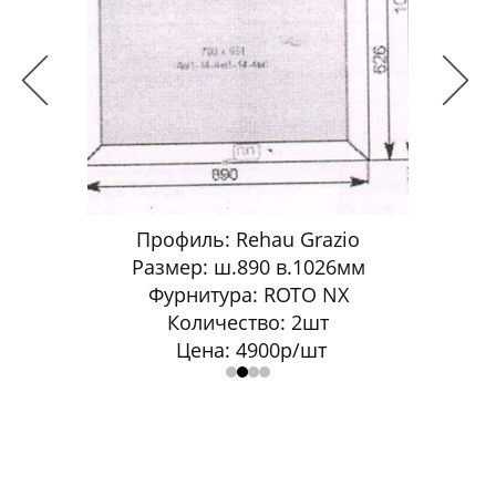
Профиль: Rehau Grazio
Пр
al Thermo
Размер: ш.890 в.1026мм
Разм
420мм
Фурнитура: ROTO NX
Ф
FAVORIT
Количество: 2шт
Цена: 4900р/шт