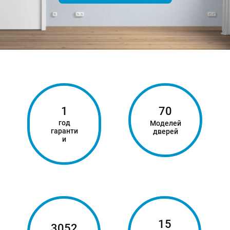
1
70
год
Моделей
гаранти
дверей
и
15
3052