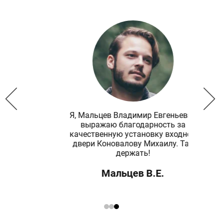
Я, Мальцев Владимир Евгеньевич
ь
выражаю благодарность за
дных
качественную установку входной
двери Коновалову Михаилу. Так
держать!
Мальцев В.Е.